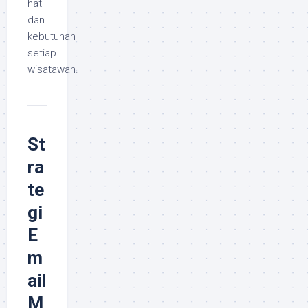
hati
dan
kebutuhan
setiap
wisatawan.
St
ra
te
gi
E
m
ail
M