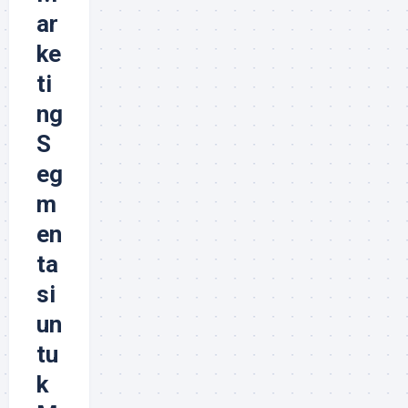
ar
ke
ti
ng
S
eg
m
en
ta
si
un
tu
k