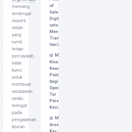
of
memang
Sale
terdengar
Digital
seperti
untuk
istilah
Meningkatkan
yang
Transaksi
rumit,
Harian
tetapi
Metrik
percayalah,
Kinerja
inilah
Keuangan
kunci
Penting
untuk
bagi
membuat
Operator
wisatawan
Tur
selalu
Perahu
teringat
Kecil
pada
Mengelola
pengalaman
Arus
liburan
Kas