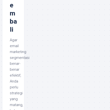
e
m
ba
li
Agar
email
marketing
segmentasi
benar-
benar
efektif,
Anda
perlu
strategi
yang
matang,