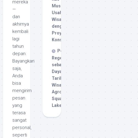
mereka
Musiman
—
Usaha
dan
Wisata
akhirnya
dengan
kembali
Proyeksi
lagi
Konservatif
tahun
Pertanian
depan.
Regeneratif
Bayangkan
sebagai
saja,
Daya
Anda
Tarik
bisa
Wisata
mengirim
Agro
pesan
Squam
yang
Lakes
terasa
sangat
personal,
seperti