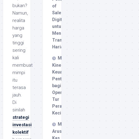
bukan?
of
Sale
Namun,
Digital
realita
untuk
harga
Meningkatkan
yang
Transaksi
tinggi
Harian
sering
kali
Metrik
membuat
Kinerja
Keuangan
mimpi
Penting
itu
bagi
terasa
Operator
jauh.
Tur
Di
Perahu
sinilah
Kecil
strategi
Mengelola
investasi
Arus
kolektif
Kas