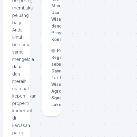
berperan,
Musiman
membuka
Usaha
peluang
Wisata
bagi
dengan
Anda
Proyeksi
untuk
Konservatif
bersama-
Pertanian
sama
Regeneratif
mengelola
sebagai
dana
Daya
dan
Tarik
meraih
Wisata
manfaat
Agro
kepemilikan
Squam
properti
Lakes
komersial
di
kawasan
paling