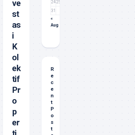
ve
24
25
26
27
28
29
30
31
st
«
as
Aug
i
K
ol
ek
R
e
tif
c
Pr
e
n
o
t
P
p
o
er
s
t
ti