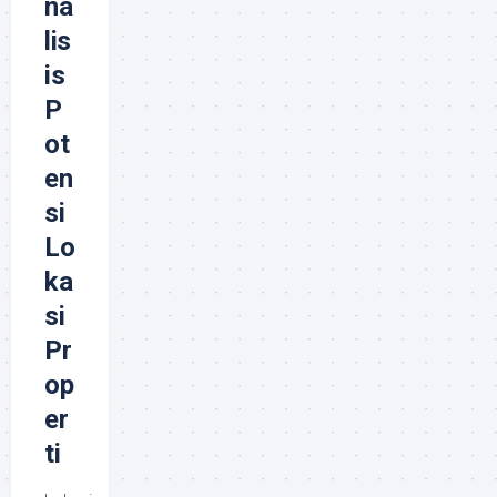
na
lis
is
P
ot
en
si
Lo
ka
si
Pr
op
er
ti