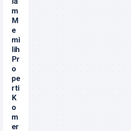
la
m
M
e
mi
lih
Pr
o
pe
rti
K
o
m
er