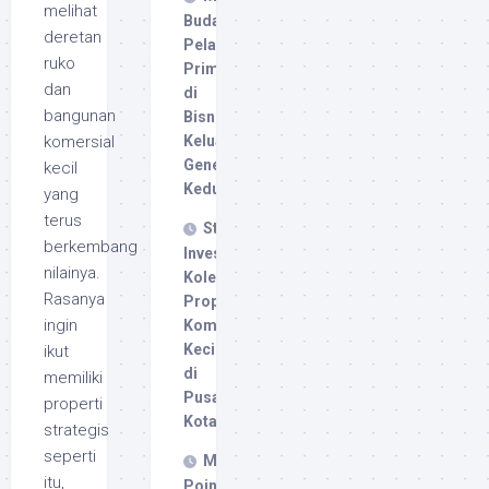
melihat
Budaya
deretan
Pelayanan
ruko
Prima
dan
di
bangunan
Bisnis
Keluarga
komersial
Generasi
kecil
Kedua
yang
terus
Strategi
berkembang
Investasi
nilainya.
Kolektif
Rasanya
Properti
ingin
Komersial
Kecil
ikut
di
memiliki
Pusat
properti
Kota
strategis
seperti
Mengoptimalkan
itu,
Point